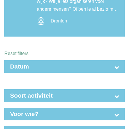
wijk? Wil je iets organiseren voor
andere mensen? Of ben je al bezig met
een initiatief en zoek je steun, geld of
Dronten
advies om verder te komen? Kom dan
op vrijdag 18 september van 13.00 tot
16.30 uur naar het FondsenFestival
Flevoland in het zalencentrum De
Reset filters
Datum
Soort activiteit
Voor wie?