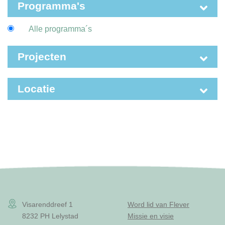
Programma's
Alle programma´s
Projecten
Locatie
Visarenddreef 1
Word lid van Flever
8232 PH Lelystad
Missie en visie