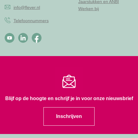
Jaarstukken en ANBI
info@flever.nl
Werken bij
Telefoonnummers
Blijf op de hoogte en schrijf je in voor onze nieuwsbrief
Inschrijven