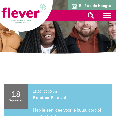
Lid worden
Blijf op de hoogte
18
13.00 - 16.30 uur
FondsenFestival
September
Heb je een idee voor je buurt, dorp of