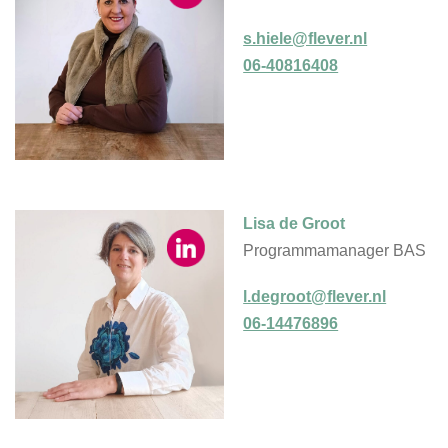
s.hiele@flever.nl
06-40816408
Lisa de Groot
Programmamanager BAS
l.degroot@flever.nl
06-14476896