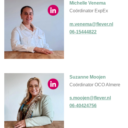
Michelle Venema
Coördinator ExpEx
m.venema@flever.nl
06-15444822
Suzanne Moojen
Coördinator OCO Almere
s.moojen@flever.nl
06-40424756