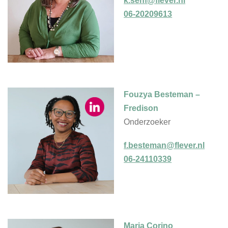
k.senf@flever.nl
06-20209613
Fouzya Besteman –
Fredison
Onderzoeker
f.besteman@flever.nl
06-24110339
Marja Corino