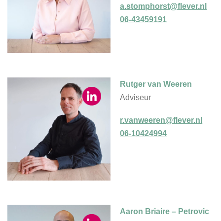
a.stomphorst@flever.nl
06-43459191
Rutger van Weeren
Adviseur
r.vanweeren@flever.nl
06-10424994
Aaron Briaire – Petrovic