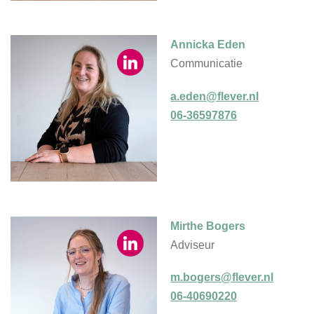
Annicka Eden
Communicatie
a.eden@flever.nl
06-36597876
Mirthe Bogers
Adviseur
m.bogers@flever.nl
06-40690220