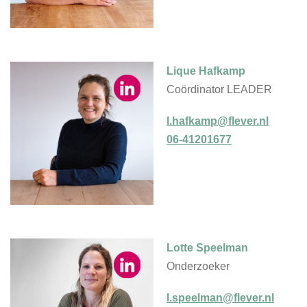
Lique Hafkamp
Coördinator LEADER
l.hafkamp@flever.nl
06-41201677
Lotte Speelman
Onderzoeker
l.speelman@flever.nl