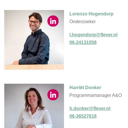
Lorenzo Hogendorp
Onderzoeker
l.hogendorp@flever.nl
06-24131058
Harriët Donker
Programmamanager A&O
h.donker@flever.nl
06-36527618