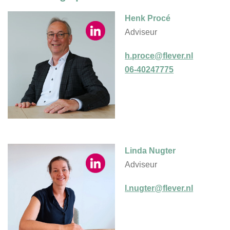
Henk Procé
Adviseur
h.proce@flever.nl
06-40247775
Linda Nugter
Adviseur
l.nugter@flever.nl