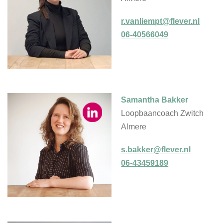
r.vanliempt@flever.nl
06-40566049
Samantha Bakker
Loopbaancoach Zwitch
Almere
s.bakker@flever.nl
06-43459189