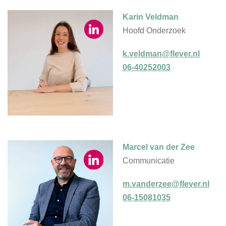
Karin Veldman
Hoofd Onderzoek
k.veldman@flever.nl
06-40252003
Marcel van der Zee
Communicatie
m.vanderzee@flever.nl
06-15081035