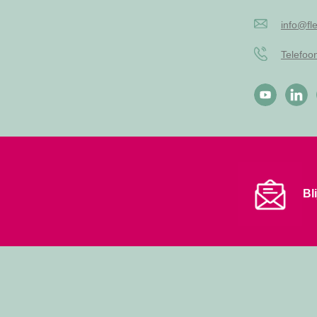
info@fle
Telefo
Bl