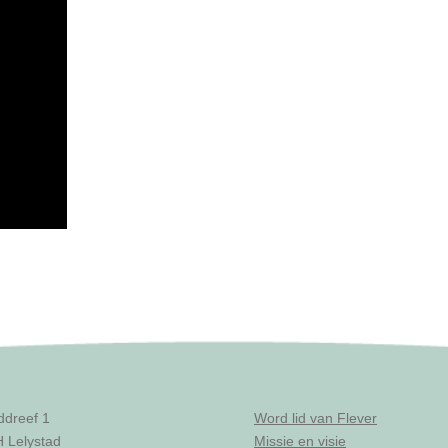
ddreef 1
Word lid van Flever
 Lelystad
Missie en visie