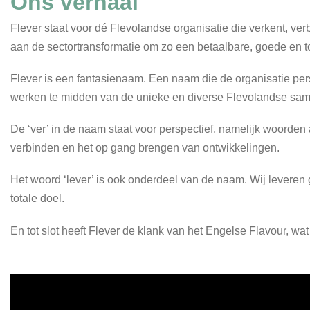
Ons verhaal
Flever staat voor dé Flevolandse organisatie die verkent, verb
aan de sectortransformatie om zo een betaalbare, goede en to
Flever is een fantasienaam. Een naam die de organisatie pers
werken te midden van de unieke en diverse Flevolandse sam
De ‘ver’ in de naam staat voor perspectief, namelijk woorden 
verbinden en het op gang brengen van ontwikkelingen.
Het woord ‘lever’ is ook onderdeel van de naam. Wij leveren
totale doel.
En tot slot heeft Flever de klank van het Engelse Flavour, wa