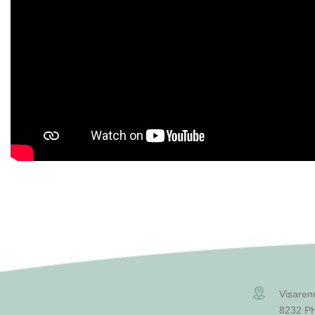
Visaren
8232 PH