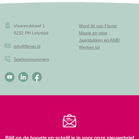
Visarenddreef 1
Word lid van Flever
8232 PH Lelystad
Missie en visie
Jaarstukken en ANBI
info@flever.nl
Werken bij
Telefoonnummers
Blijf op de hoogte en schrijf je in voor onze nieuwsbrief