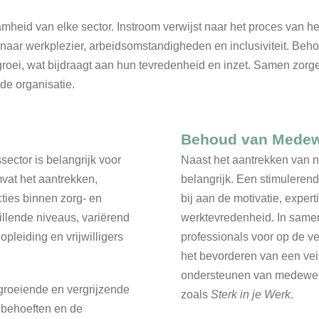
mheid van elke sector. Instroom verwijst naar het proces van h
naar werkplezier, arbeidsomstandigheden en inclusiviteit. Beh
groei, wat bijdraagt aan hun tevredenheid en inzet. Samen zo
de organisatie.
Behoud van Medew
ector is belangrijk voor
Naast het aantrekken van 
mvat het aantrekken,
belangrijk. Een stimulerend
ties binnen zorg- en
bij aan de motivatie, expert
illende niveaus, variërend
werktevredenheid. In same
pleiding en vrijwilligers
professionals voor op de ve
het bevorderen van een veil
ondersteunen van medewerk
groeiende en vergrijzende
zoals
Sterk in je Werk
.
gbehoeften en de