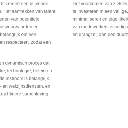
it creëert een blijvende
Het voorkomen van ziekteve
s. Het aantrekken van talent
te investeren in een veili
heden van potentiële
minimaliseren en tegelijke
eidsvoorwaarden en
van medewerkers is nodig vo
 belangrijk om een
en draagt bij aan een duurz
 en respecteert, zodat een
een dynamisch proces dat
fie, technologie, beleid en
 instroom is belangrijk
- en welzijnsdiensten, en
rkrachtigere samenleving.