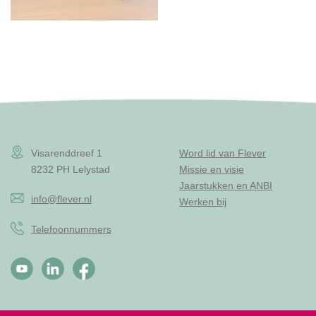
Visarenddreef 1
Word lid van Flever
8232 PH Lelystad
Missie en visie
Jaarstukken en ANBI
info@flever.nl
Werken bij
Telefoonnummers