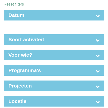
Reset filters
werkgevers. Hoe herken je talent? Hoe
vergroot je de instroom? En hoe zorg
Datum
Soort activiteit
Voor wie?
Programma's
Projecten
Locatie