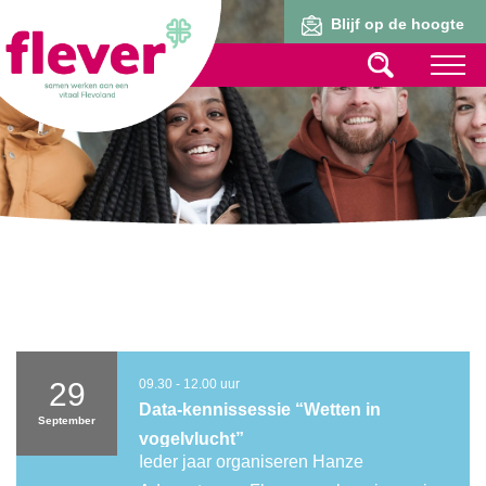
Lid worden
Blijf op de hoogte
29
09.30 - 12.00 uur
Data-kennissessie “Wetten in
September
vogelvlucht”
Ieder jaar organiseren Hanze