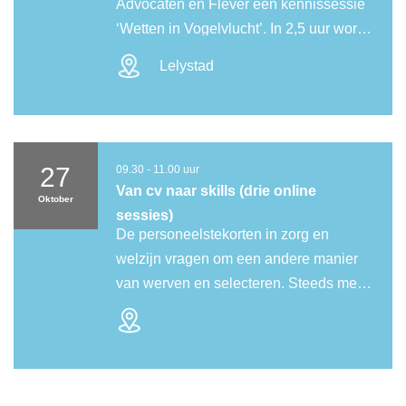
Advocaten en Flever een kennissessie
‘Wetten in Vogelvlucht’. In 2,5 uur word
je bijgepraat over de nieuwe wetgeving
Lelystad
die van belang is voor elke P&O-er en
HR manager in zorg en welzijn. Inhoud
bijeenkomst De inhoud van de sessie is
gebaseerd op de actualiteit op het
27
09.30 - 11.00 uur
moment van de bijeenkomst. Aan
Van cv naar skills (drie online
Oktober
sessies)
De personeelstekorten in zorg en
welzijn vragen om een andere manier
van werven en selecteren. Steeds meer
organisaties zoeken naar manieren om
verder te kijken dan diploma’s,
motivatiebrieven en traditionele cv’s.
Kandidaten zijn erg enthousiast over
deze manier van kijken door de