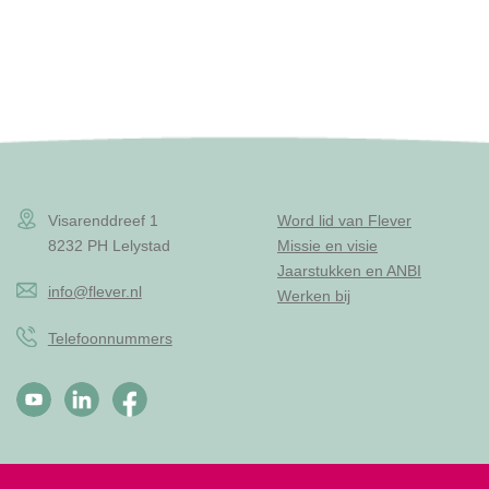
Visarenddreef 1
Word lid van Flever
8232 PH Lelystad
Missie en visie
Jaarstukken en ANBI
info@flever.nl
Werken bij
Telefoonnummers