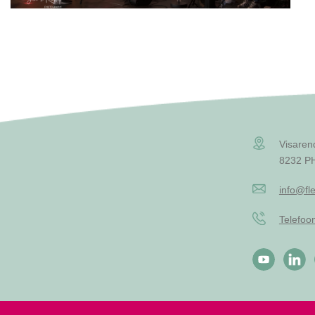
Visaren
8232 PH
info@fle
Telefo