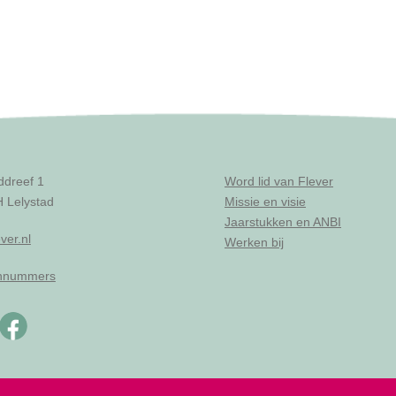
ddreef 1
Word lid van Flever
 Lelystad
Missie en visie
Jaarstukken en ANBI
ver.nl
Werken bij
onnummers