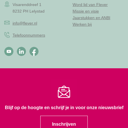
Visarenddreef 1
Word lid van Flever
8232 PH Lelystad
Missie en visie
Jaarstukken en ANBI
info@flever.nl
Werken bij
Telefoonnummers
Blijf op de hoogte en schrijf je in voor onze nieuwsbrief
Inschrijven