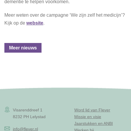
dementie te helpen voorkomen.
Meer weten over de campagne ‘We zijn zelf het medicijn’?
Kijk op de
website
.
Meer nieuws
Visarenddreef 1
Word lid van Flever
8232 PH Lelystad
Missie en visie
Jaarstukken en ANBI
info@flever.nl
Werken bij