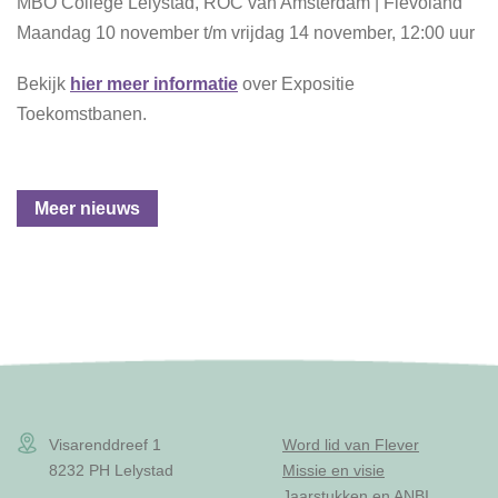
MBO College Lelystad, ROC van Amsterdam | Flevoland
Maandag 10 november t/m vrijdag 14 november, 12:00 uur
Bekijk
hier meer informatie
over Expositie
Toekomstbanen.
Meer nieuws
Visarenddreef 1
Word lid van Flever
8232 PH Lelystad
Missie en visie
Jaarstukken en ANBI