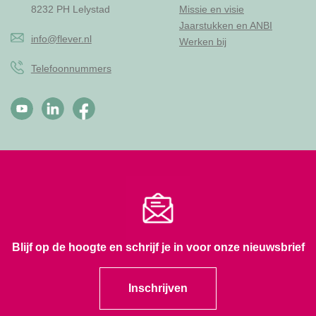
8232 PH Lelystad
Missie en visie
Jaarstukken en ANBI
info@flever.nl
Werken bij
Telefoonnummers
Blijf op de hoogte en schrijf je in voor onze nieuwsbrief
Inschrijven