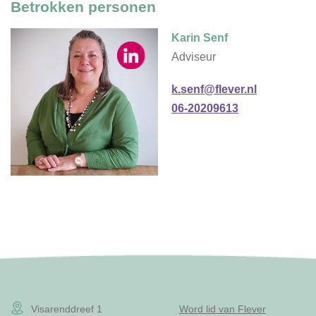
Betrokken personen
Karin Senf
Adviseur
k.senf@flever.nl
06-20209613
Visarenddreef 1
Word lid van Flever