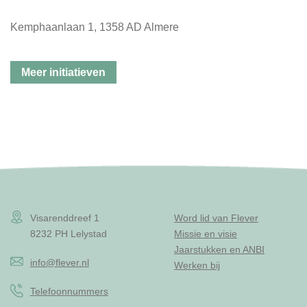
Kemphaanlaan 1, 1358 AD Almere
Meer initiatieven
Visarenddreef 1
Word lid van Flever
8232 PH Lelystad
Missie en visie
Jaarstukken en ANBI
info@flever.nl
Werken bij
Telefoonnummers