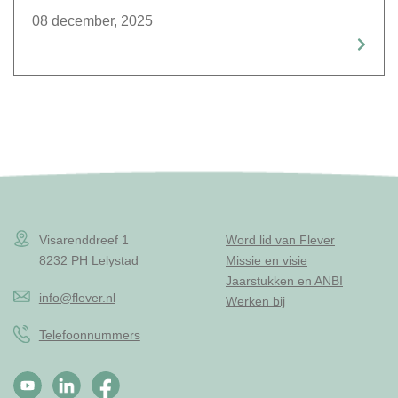
08 december, 2025
Visarenddreef 1
Word lid van Flever
8232 PH Lelystad
Missie en visie
Jaarstukken en ANBI
info@flever.nl
Werken bij
Telefoonnummers