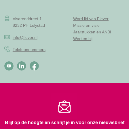
Visarenddreef 1
Word lid van Flever
8232 PH Lelystad
Missie en visie
Jaarstukken en ANBI
info@flever.nl
Werken bij
Telefoonnummers
Blijf op de hoogte en schrijf je in voor onze nieuwsbrief