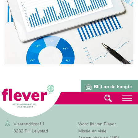
Lid worden
Blijf op de hoogte
Visarenddreef 1
Word lid van Flever
8232 PH Lelystad
Missie en visie
Jaarstukken en ANBI