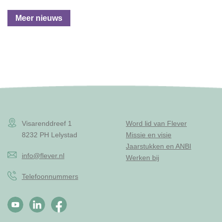
Meer nieuws
Visarenddreef 1
Word lid van Flever
8232 PH Lelystad
Missie en visie
Jaarstukken en ANBI
info@flever.nl
Werken bij
Telefoonnummers