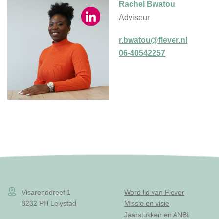
Rachel Bwatou
Adviseur
r.bwatou@flever.nl
06-40542257
Visarenddreef 1
Word lid van Flever
8232 PH Lelystad
Missie en visie
Jaarstukken en ANBI