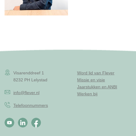
Visarenddreef 1
Word lid van Flever
8232 PH Lelystad
Missie en visie
Jaarstukken en ANBI
info@flever.nl
Werken bij
Telefoonnummers