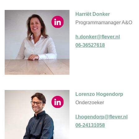
Harriët Donker
Programmamanager A&O
h.donker@flever.nl
06-36527618
Lorenzo Hogendorp
Onderzoeker
l.hogendorp@flever.nl
06-24131058