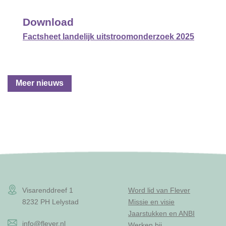
Download
Factsheet landelijk uitstroomonderzoek 2025
Meer nieuws
Visarenddreef 1
Word lid van Flever
8232 PH Lelystad
Missie en visie
Jaarstukken en ANBI
info@flever.nl
Werken bij