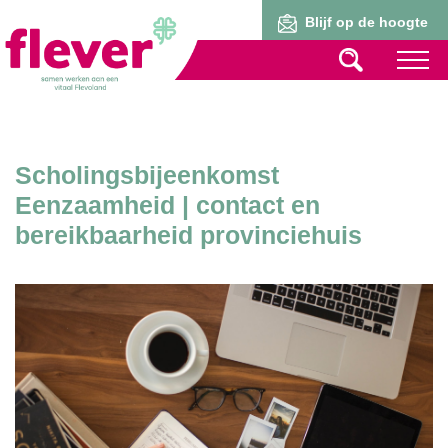
Lid worden
Blijf op de hoogte
Scholingsbijeenkomst
Eenzaamheid | contact en
bereikbaarheid provinciehuis