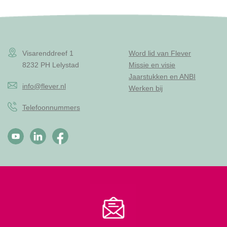
Visarenddreef 1
Word lid van Flever
8232 PH Lelystad
Missie en visie
Jaarstukken en ANBI
info@flever.nl
Werken bij
Telefoonnummers