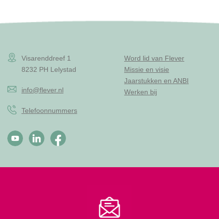
Visarenddreef 1
Word lid van Flever
8232 PH Lelystad
Missie en visie
Jaarstukken en ANBI
info@flever.nl
Werken bij
Telefoonnummers