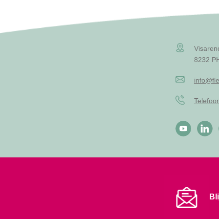
Visaren
8232 PH
info@fle
Telefo
Bl