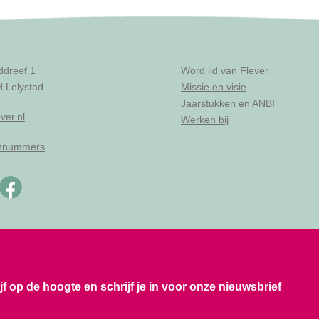
ddreef 1
Word lid van Flever
 Lelystad
Missie en visie
Jaarstukken en ANBI
ver.nl
Werken bij
onnummers
ijf op de hoogte en schrijf je in voor onze nieuwsbrief