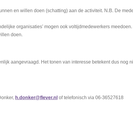
nen en willen doen (schatting) aan de activiteit. N.B. De mede
riendelijke organisaties’ mogen ook voltijdmedewerkers meedoen.
illen doen.
ijk aangevraagd. Het tonen van interesse betekent dus nog niet
Donker,
h.donker@flever.nl
of telefonisch via 06-36527618