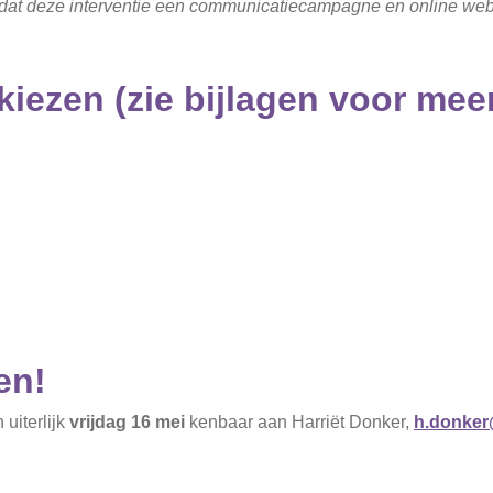
 Omdat deze interventie een communicatiecampagne en online webi
 kiezen (zie bijlagen voor mee
en!
 uiterlijk
vrijdag 16 mei
kenbaar aan Harriët Donker,
h.donker@