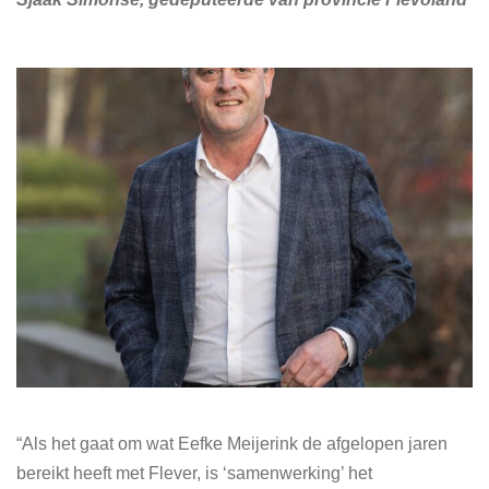
“Als het gaat om wat Eefke Meijerink de afgelopen jaren
bereikt heeft met Flever, is ‘samenwerking’ het