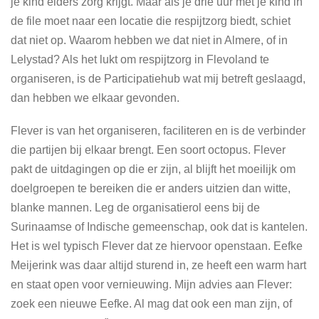
je kind elders zorg krijgt. Maar als je drie uur met je kind in
de file moet naar een locatie die respijtzorg biedt, schiet
dat niet op. Waarom hebben we dat niet in Almere, of in
Lelystad? Als het lukt om respijtzorg in Flevoland te
organiseren, is de Participatiehub wat mij betreft geslaagd,
dan hebben we elkaar gevonden.
Flever is van het organiseren, faciliteren en is de verbinder
die partijen bij elkaar brengt. Een soort octopus. Flever
pakt de uitdagingen op die er zijn, al blijft het moeilijk om
doelgroepen te bereiken die er anders uitzien dan witte,
blanke mannen. Leg de organisatierol eens bij de
Surinaamse of Indische gemeenschap, ook dat is kantelen.
Het is wel typisch Flever dat ze
hiervoor openstaan. Eefke
Meijerink was daar altijd sturend in, ze heeft een warm hart
en staat open voor vernieuwing. Mijn advies aan Flever:
zoek een nieuwe Eefke. Al mag dat ook een man zijn, of