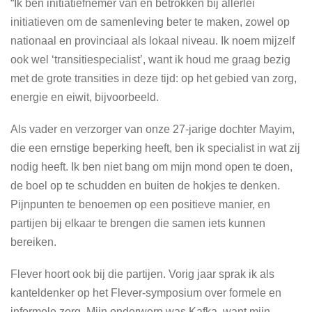
“Ik ben initiatiefnemer van en betrokken bij allerlei
initiatieven om de samenleving beter te maken, zowel op
nationaal en provinciaal als lokaal niveau. Ik noem mijzelf
ook wel ‘transitiespecialist’, want ik houd me graag bezig
met de grote transities in deze tijd: op het gebied van zorg,
energie en eiwit, bijvoorbeeld.
Als vader en verzorger van onze 27-jarige dochter Mayim,
die een ernstige beperking heeft, ben ik specialist in wat zij
nodig heeft. Ik ben niet bang om mijn mond open te doen,
de boel op te schudden en buiten de hokjes te denken.
Pijnpunten te benoemen op een positieve manier, en
partijen bij elkaar te brengen die samen iets kunnen
bereiken.
Flever hoort ook bij die partijen. Vorig jaar sprak ik als
kanteldenker op het Flever-symposium over formele en
informele zorg. Mijn onderwerp was Kafka, want mijn