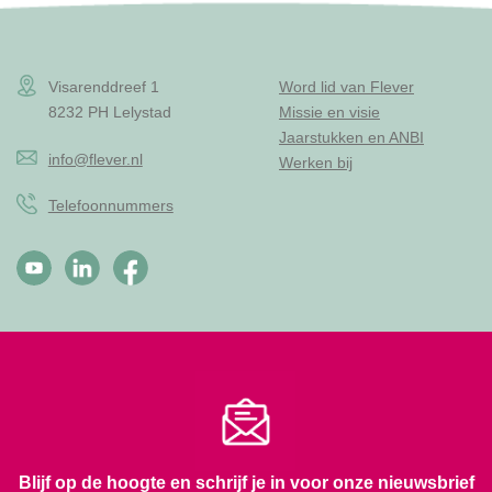
Visarenddreef 1
Word lid van Flever
8232 PH Lelystad
Missie en visie
Jaarstukken en ANBI
info@flever.nl
Werken bij
Telefoonnummers
Blijf op de hoogte en schrijf je in voor onze nieuwsbrief