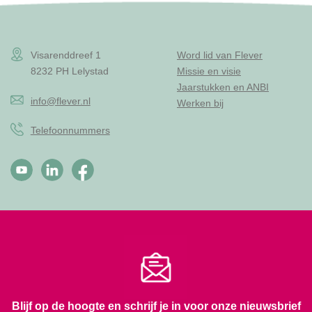
Visarenddreef 1
Word lid van Flever
8232 PH Lelystad
Missie en visie
Jaarstukken en ANBI
info@flever.nl
Werken bij
Telefoonnummers
Blijf op de hoogte en schrijf je in voor onze nieuwsbrief