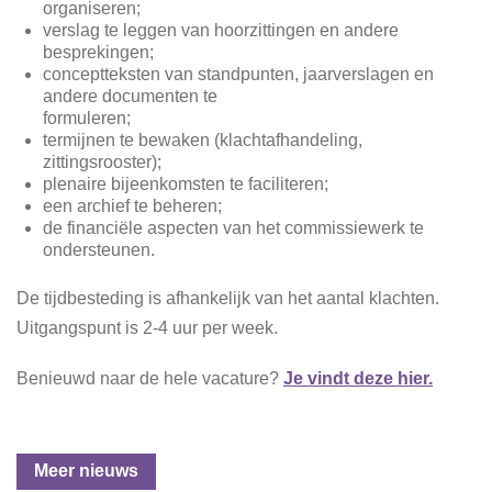
organiseren;
v
erslag te leggen van hoorzittingen en andere
besprekingen;
c
onceptteksten van standpunten, jaarverslagen en
andere documenten te
formuleren;
t
ermijnen te bewaken (klachtafhandeling,
zittingsrooster);
p
lenaire bijeenkomsten te faciliteren;
e
en archief te beheren;
d
e financiële aspecten van het commissiewerk te
ondersteunen.
De tijdbesteding is afhankelijk van het aantal klachten.
Uitgangspunt is 2-4 uur per week.
Benieuwd naar de hele vacature?
Je vindt deze hier.
Meer nieuws