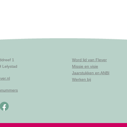
ddreef 1
Word lid van Flever
 Lelystad
Missie en visie
Jaarstukken en ANBI
ver.nl
Werken bij
onnummers