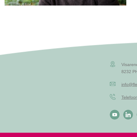
Visaren
8232 PH
info@fle
Telefo