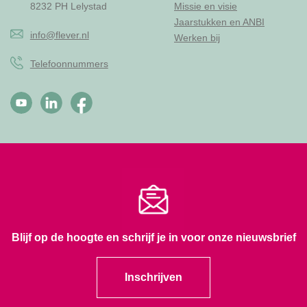
8232 PH Lelystad
Missie en visie
Jaarstukken en ANBI
info@flever.nl
Werken bij
Telefoonnummers
Blijf op de hoogte en schrijf je in voor onze nieuwsbrief
Inschrijven