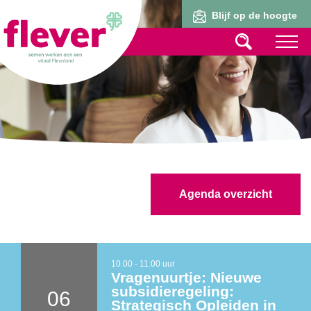
Lid worden
Blijf op de hoogte
Agenda overzicht
10.00 - 11.00 uur
Vragenuurtje: Nieuwe
subsidieregeling:
06
Strategisch Opleiden in