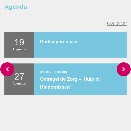
Agenda
Overzicht
19
Partici-perenijsje
Augustus
09.30 - 13.00 uur
27
Ontregel de Zorg – ‘Hulp bij
Augustus
Hindernissen’