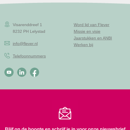
Visarenddreef 1
Word lid van Flever
8232 PH Lelystad
Missie en visie
Jaarstukken en ANBI
info@flever.nl
Werken bij
Telefoonnummers
Blijf op de hoogte en schrijf je in voor onze nieuwsbrief