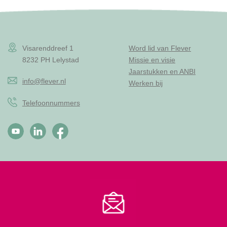
Visarenddreef 1
Word lid van Flever
8232 PH Lelystad
Missie en visie
Jaarstukken en ANBI
info@flever.nl
Werken bij
Telefoonnummers