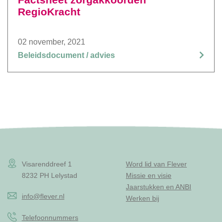
RegioKracht
02 november, 2021
Beleidsdocument / advies
Visarenddreef 1
Word lid van Flever
8232 PH Lelystad
Missie en visie
Jaarstukken en ANBI
info@flever.nl
Werken bij
Telefoonnummers