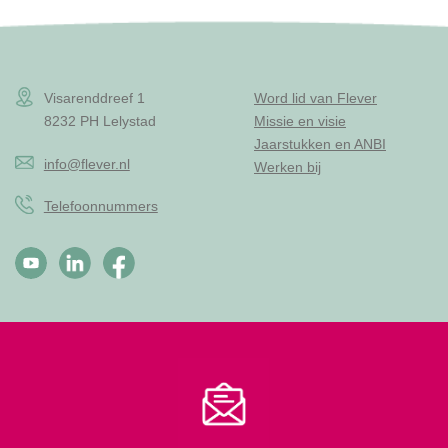
Visarenddreef 1
Word lid van Flever
8232 PH Lelystad
Missie en visie
Jaarstukken en ANBI
info@flever.nl
Werken bij
Telefoonnummers