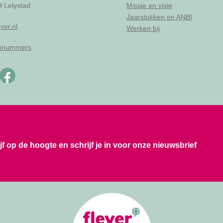
 Lelystad
Missie en visie
Jaarstukken en ANBI
ver.nl
Werken bij
onnummers
ijf op de hoogte en schrijf je in voor onze nieuwsbrief