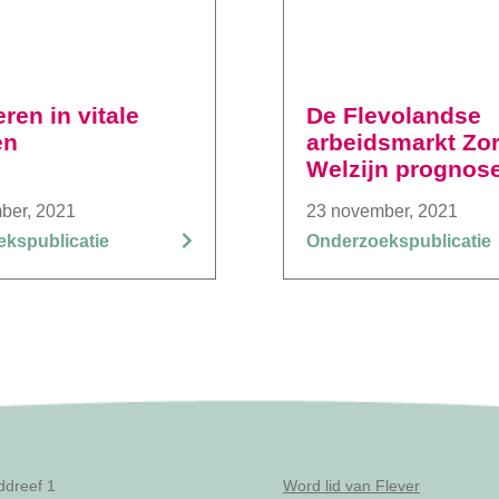
ren in vitale
De Flevolandse
en
arbeidsmarkt Zo
Welzijn prognos
“2023-2033”
ber, 2021
23 november, 2021
kspublicatie
Onderzoekspublicatie
ddreef 1
Word lid van Flever