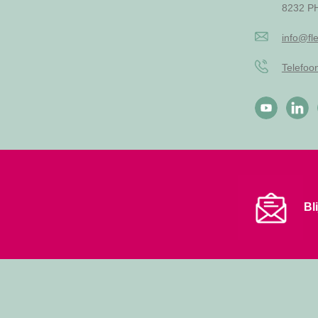
8232 PH
info@fle
Telefo
Bl