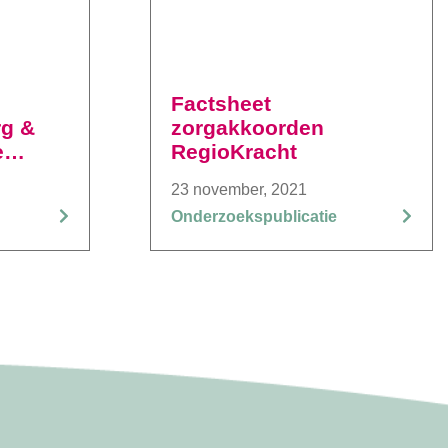
Factsheet
rg &
zorgakkoorden
e
RegioKracht
23 november, 2021
Onderzoekspublicatie