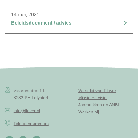
14 mei, 2025
Beleidsdocument / advies
Visarenddreef 1
Word lid van Flever
8232 PH Lelystad
Missie en visie
Jaarstukken en ANBI
info@flever.nl
Werken bij
Telefoonnummers