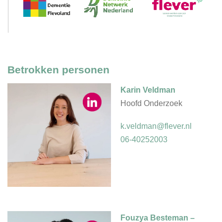
Betrokken personen
Karin Veldman
Hoofd Onderzoek
k.veldman@flever.nl
06-40252003
Fouzya Besteman –