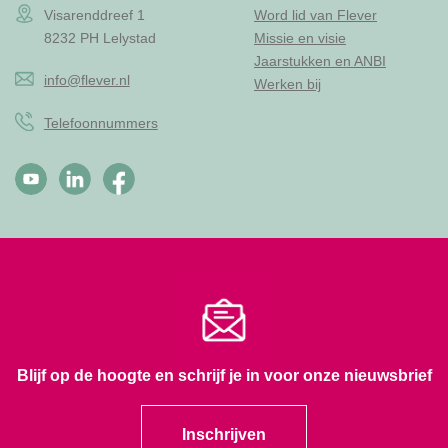
Visarenddreef 1
Word lid van Flever
8232 PH Lelystad
Missie en visie
Jaarstukken en ANBI
info@flever.nl
Werken bij
Telefoonnummers
Blijf op de hoogte en schrijf je in voor onze nieuwsbrief
Inschrijven