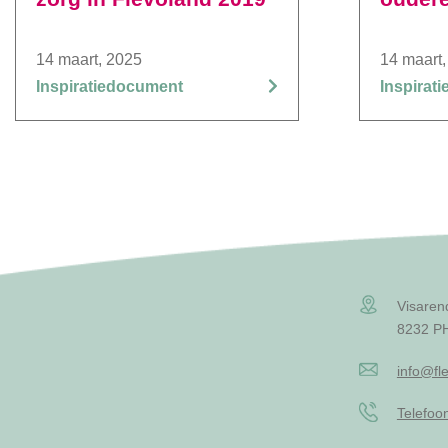
14 maart, 2025
14 maart,
Inspiratiedocument
Inspirat
Visaren
8232 PH
info@fle
Telefo