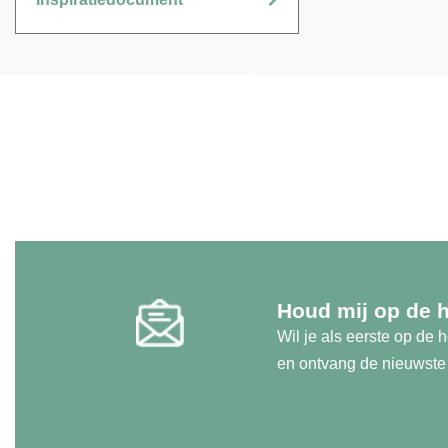
vraagstukken elkaar ontmoeten.
We maken het mogelijk dat
inwoners, patiënten en cliënten
kunnen meedenken, -praten en -
doen bij plannen en beleid. In het
netwerk delen we kennis en
Houd mij op de 
Wil je als eerste op de
en ontvang de nieuwste u