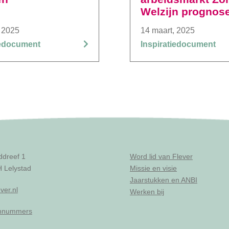
Welzijn prognos
“2023-2033”
 2025
14 maart, 2025
iedocument
Inspiratiedocument
ddreef 1
Word lid van Flever
 Lelystad
Missie en visie
Jaarstukken en ANBI
ver.nl
Werken bij
onnummers