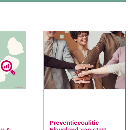
Preventiecoalitie
rg &
Flevoland van start