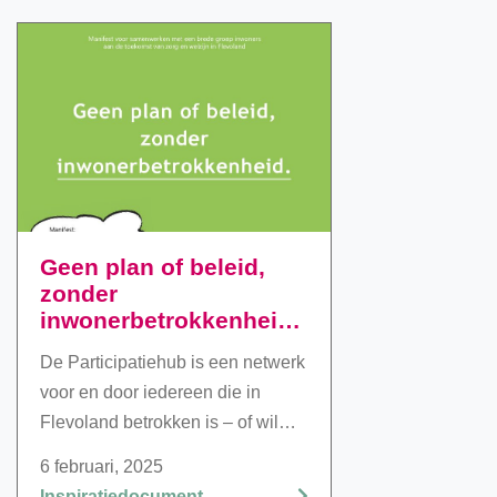
Geen plan of beleid,
zonder
inwonerbetrokkenheid
– Manifest
De Participatiehub is een netwerk
Participatiehub
voor en door iedereen die in
Flevoland
Flevoland betrokken is – of wil
worden – bij zorg en welzijn. We
6 februari, 2025
laten betrokkenen rondom
Inspiratiedocument