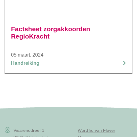
Factsheet zorgakkoorden
RegioKracht
05 maart, 2024
Handreiking
Visarenddreef 1
Word lid van Flever