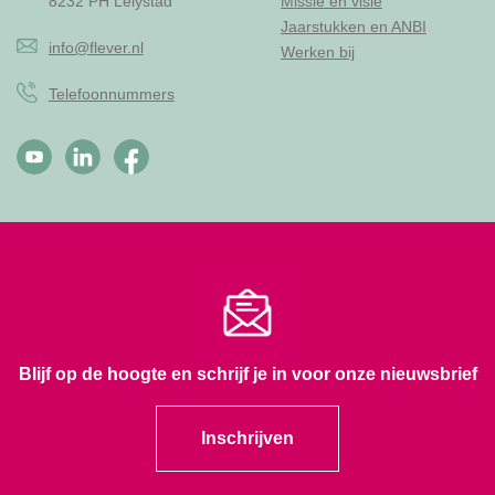
8232 PH Lelystad
Missie en visie
Jaarstukken en ANBI
info@flever.nl
Werken bij
Telefoonnummers
Blijf op de hoogte en schrijf je in voor onze nieuwsbrief
Inschrijven