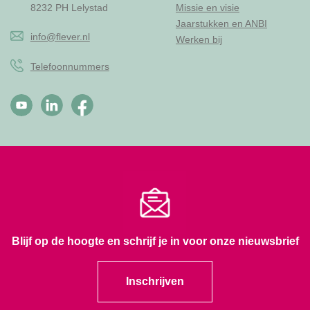
8232 PH Lelystad
Missie en visie
Jaarstukken en ANBI
info@flever.nl
Werken bij
Telefoonnummers
Blijf op de hoogte en schrijf je in voor onze nieuwsbrief
Inschrijven