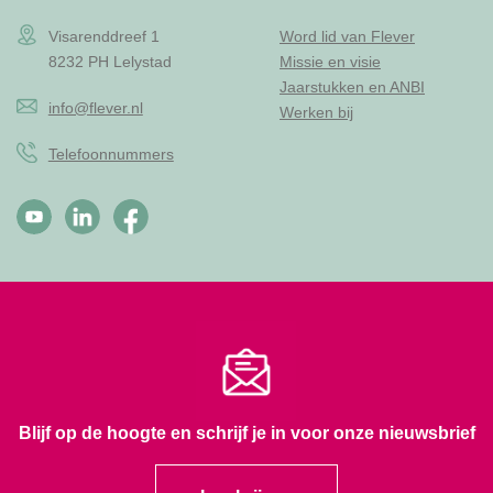
Visarenddreef 1
Word lid van Flever
8232 PH Lelystad
Missie en visie
Jaarstukken en ANBI
info@flever.nl
Werken bij
Telefoonnummers
Blijf op de hoogte en schrijf je in voor onze nieuwsbrief