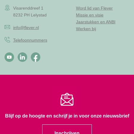
Visarenddreef 1
Word lid van Flever
8232 PH Lelystad
Missie en visie
Jaarstukken en ANBI
info@flever.nl
Werken bij
Telefoonnummers
Blijf op de hoogte en schrijf je in voor onze nieuwsbrief
Inschrijven