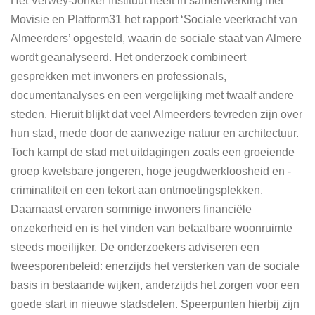
Het Verwey-Jonker Instituut heeft in samenwerking met
Movisie en Platform31 het rapport ‘Sociale veerkracht van
Almeerders’ opgesteld, waarin de sociale staat van Almere
wordt geanalyseerd.
Het onderzoek combineert
gesprekken met inwoners en professionals,
documentanalyses en een vergelijking met twaalf andere
steden.
Hieruit blijkt dat veel Almeerders tevreden zijn over
hun stad, mede door de aanwezige natuur en architectuur.
Toch kampt de stad met uitdagingen zoals een groeiende
groep kwetsbare jongeren, hoge jeugdwerkloosheid en -
criminaliteit en een tekort aan ontmoetingsplekken.
Daarnaast ervaren sommige inwoners financiële
onzekerheid en is het vinden van betaalbare woonruimte
steeds moeilijker.
De onderzoekers adviseren een
tweesporenbeleid: enerzijds het versterken van de sociale
basis in bestaande wijken, anderzijds het zorgen voor een
goede start in nieuwe stadsdelen.
Speerpunten hierbij zijn