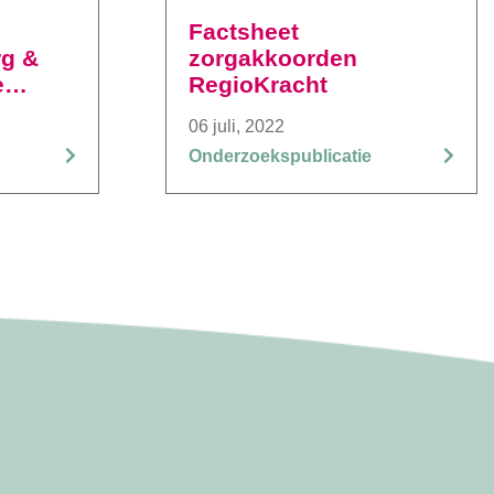
Factsheet
rg &
zorgakkoorden
e
RegioKracht
06 juli, 2022
Onderzoekspublicatie