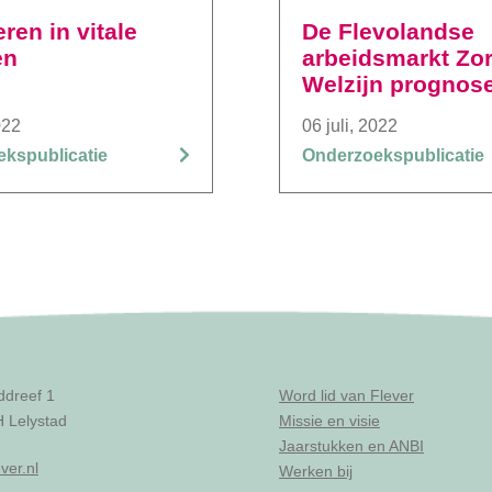
ren in vitale
De Flevolandse
en
arbeidsmarkt Zo
Welzijn prognos
“2023-2033”
022
06 juli, 2022
kspublicatie
Onderzoekspublicatie
ddreef 1
Word lid van Flever
 Lelystad
Missie en visie
Jaarstukken en ANBI
ver.nl
Werken bij