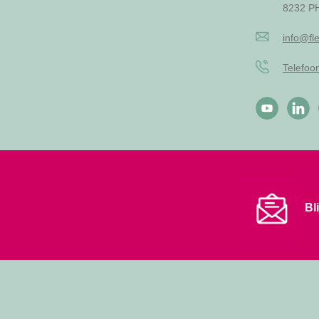
8232 PH
info@fle
Telefo
Bl