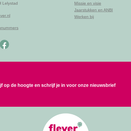
 Lelystad
Missie en visie
Jaarstukken en ANBI
ver.nl
Werken bij
onnummers
ijf op de hoogte en schrijf je in voor onze nieuwsbrief