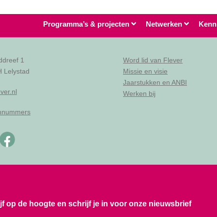
Programma’s & projecten
Netwerken
Kenn
ddreef 1
Word lid van Flever
 Lelystad
Missie en visie
Jaarstukken en ANBI
ver.nl
Werken bij
onnummers
ijf op de hoogte en schrijf je in voor onze nieuwsbrief