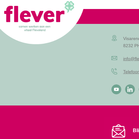
Visaren
8232 PH
info@fle
Telefo
Bl