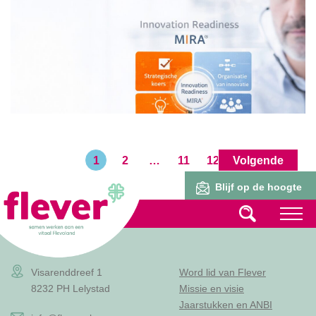
1
2
…
11
12
Volgende
Lid worden
Blijf op de hoogte
Visarenddreef 1
Word lid van Flever
8232 PH Lelystad
Missie en visie
Jaarstukken en ANBI