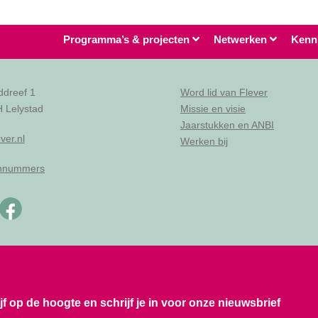
Programma’s & projecten
Netwerken
Kenn
ddreef 1
Word lid van Flever
 Lelystad
Missie en visie
Jaarstukken en ANBI
ver.nl
Werken bij
onnummers
ijf op de hoogte en schrijf je in voor onze nieuwsbrief