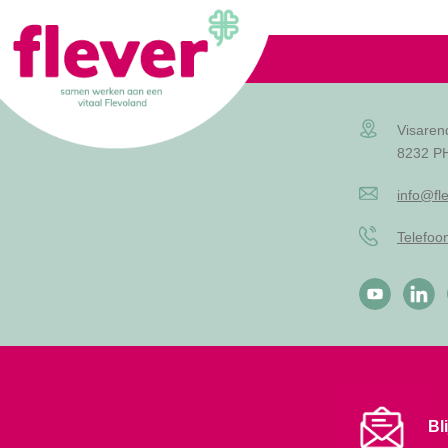
Lid worden
Visaren
8232 PH
info@fle
Telefo
Bl