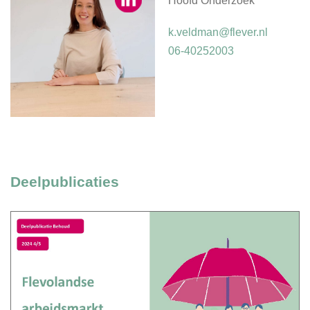
Hoofd Onderzoek
k.veldman@flever.nl
06-40252003
Deelpublicaties