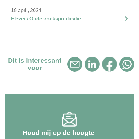
het referentiescenario, afgeleid van demografische
19 april, 2024
ontwikkelingen en recente trends. De focus ligt op de
Flever / Onderzoekspublicatie
zorgsector, waar de vraag naar zorgpersoneel naar
verwachting zal stijgen, met name in verpleging,
thuiszorg en kinderopvang,
Dit is interessant
voor
Houd mij op de hoogte