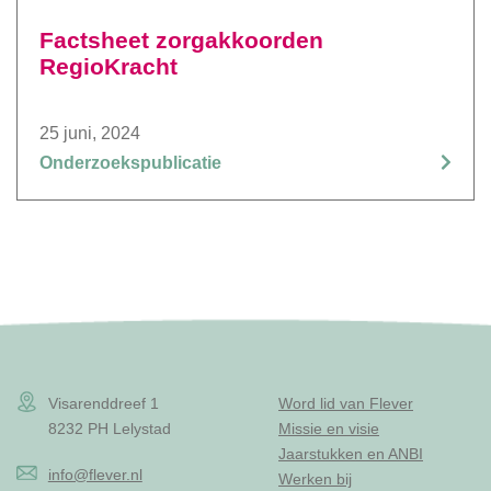
Factsheet zorgakkoorden
RegioKracht
25 juni, 2024
Onderzoekspublicatie
Visarenddreef 1
Word lid van Flever
8232 PH Lelystad
Missie en visie
Jaarstukken en ANBI
info@flever.nl
Werken bij