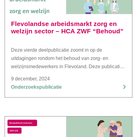
Flevolandse arbeidsmarkt zorg en
welzijn sector – HCA ZWF “Behoud”
Deze vierde deelpublicatie zoomt in op de
uitdagingen rondom het behoud van zorg- en
welzijnsmedewerkers in Flevoland. Deze publicatie
biedt inzicht in uitstroomcijfers, vertrekredenen en
9 december, 2024
mogelijke oplossingen om personeel te behouden.
Onderzoekspublicatie
Hoewel de uitstroom in 2023 iets is gedaald, blijft het
behoud van medewerkers een belangrijke uitdaging.
Ontwikkelingsmogelijkheden, werkplezier en betere
arbeidsvoorwaarden zijn cruciaal om