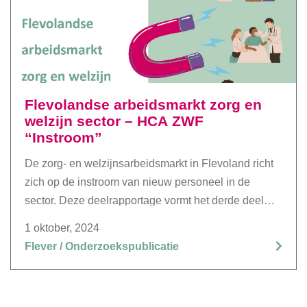
Flevolandse arbeidsmarkt zorg en
welzijn sector – HCA ZWF
“Instroom”
De zorg- en welzijnsarbeidsmarkt in Flevoland richt
zich op de instroom van nieuw personeel in de
sector. Deze deelrapportage vormt het derde deel
van onze reeks publicaties en in deze publicatie
1 oktober, 2024
wordt specifiek ingegaan op de instroom van
Flever / Onderzoekspublicatie
personeel en de uitdagingen die hierbij spelen.
Ondanks de doelstelling om jaarlijks 4.200 jongeren
te interesseren voor