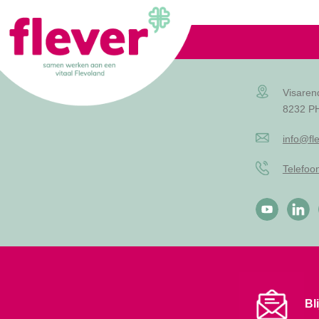
Lid worden
Visaren
8232 PH
info@fle
Telefo
Bl