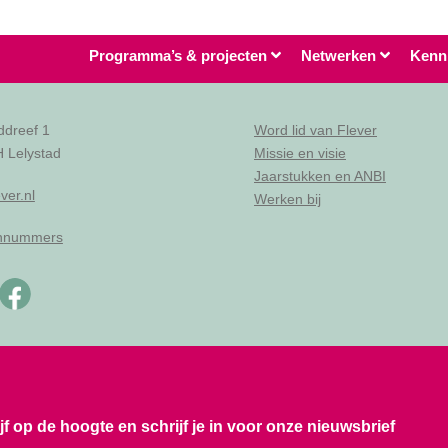
Programma’s & projecten
Netwerken
Kenn
ddreef 1
Word lid van Flever
 Lelystad
Missie en visie
Jaarstukken en ANBI
ver.nl
Werken bij
onnummers
ijf op de hoogte en schrijf je in voor onze nieuwsbrief