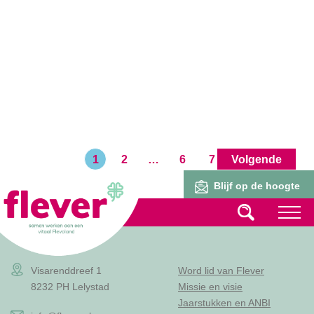
1
2
…
6
7
Volgende
Lid worden
Blijf op de hoogte
Visarenddreef 1
Word lid van Flever
8232 PH Lelystad
Missie en visie
Jaarstukken en ANBI