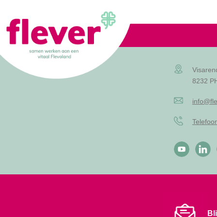
Lid worden
Visaren
8232 PH
info@fle
Telefo
Bl