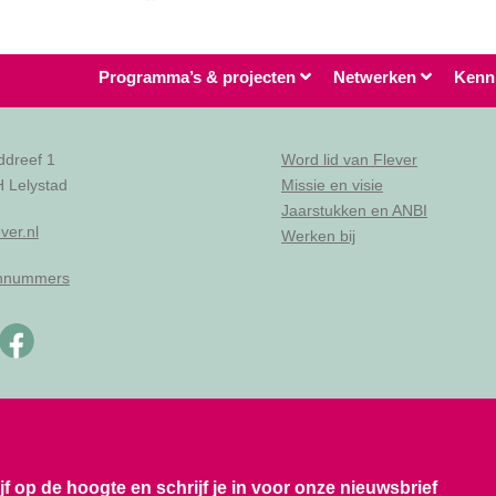
Programma’s & projecten
Netwerken
Kenn
ddreef 1
Word lid van Flever
 Lelystad
Missie en visie
Jaarstukken en ANBI
ver.nl
Werken bij
onnummers
ijf op de hoogte en schrijf je in voor onze nieuwsbrief